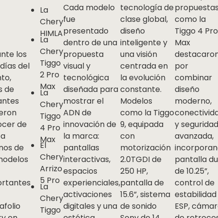
Cada modelo
tecnología de
propuesta
La
fue
clase global,
como la
Chery
presentado
diseño
Tiggo 4 Pr
HIMLA
La
dentro de una
inteligente y
Max
Chery
nte los
propuesta
una visión
destacaro
Tiggo
 días del
visual y
centrada en
por
2 Pro
to,
tecnológica
la evolución
combinar
Max
s de
diseñada para
constante.
diseño
La
tantes
mostrar el
Modelos
moderno,
Chery
eron
ADN de
como la Tiggo
conectivid
Tiggo
ocer de
innovación de
9, equipada
y segurida
4 Pro
ca
la marca:
con
avanzada,
Max
El
nos de
pantallas
motorización
incorpora
Chery
modelos
interactivas,
2.0TGDI de
pantalla du
Arrizo
espacios
250 HP,
de 10.25”,
5 Pro
rtantes
experienciales,
pantalla de
control de
La
activaciones
15.6”, sistema
estabilidad
Chery
afolio
digitales y una
de sonido
ESP, cáma
Tiggo
y en
estética
Sony de 14
de retroce