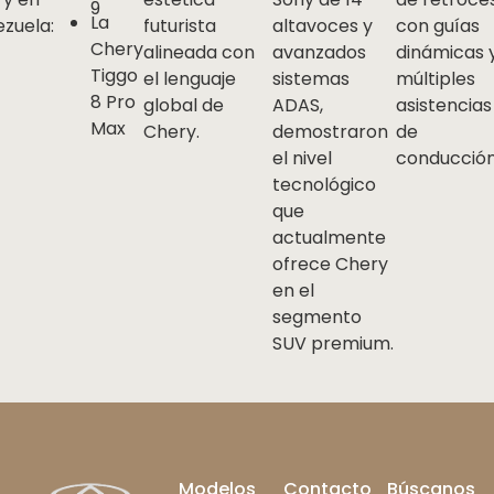
9
La
zuela:
futurista
altavoces y
con guías
Chery
alineada con
avanzados
dinámicas 
Tiggo
el lenguaje
sistemas
múltiples
8 Pro
global de
ADAS,
asistencias
Max
Chery.
demostraron
de
el nivel
conducción
tecnológico
que
actualmente
ofrece Chery
en el
segmento
SUV premium.
Footer
Modelos
Contacto
Búscanos