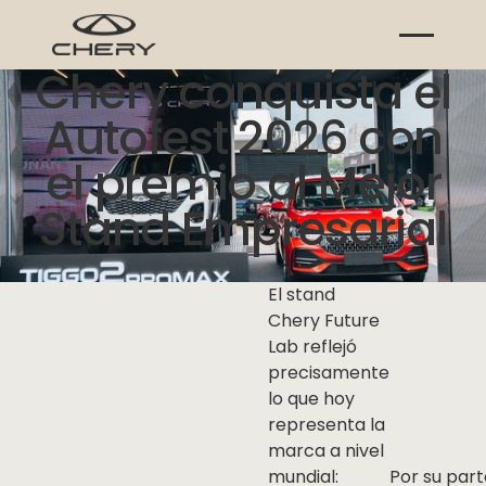
Chery conquista el
Autofest 2026 con
el premio al Mejor
Stand Empresarial
El stand
Chery Future
Lab reflejó
precisamente
lo que hoy
representa la
marca a nivel
mundial:
Por su part