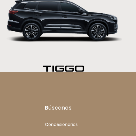
Búscanos
Concesionarios